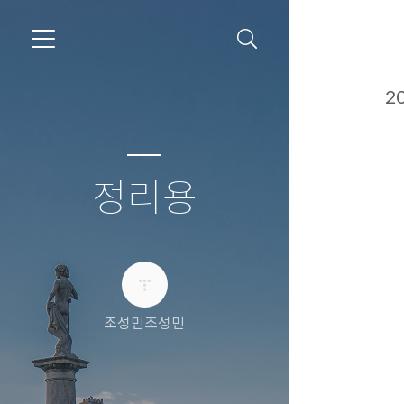
20
정리용
조성민조성민