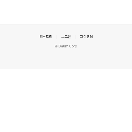
의안내
티스토리
로그인
고객센터
© Daum Corp.